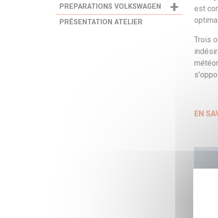
+
PREPARATIONS VOLKSWAGEN
est co
optimal
PRÉSENTATION ATELIER
Trois 
indésir
météor
s'oppos
EN SA