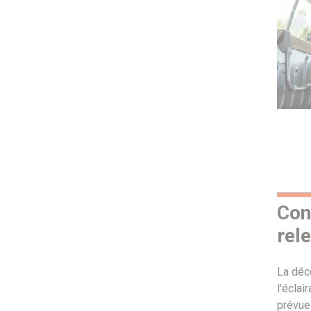
Con
rel
La déco
l'écla
prévue