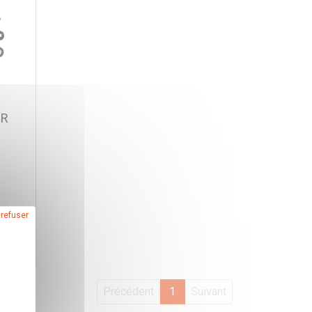
GR
)
 refuser
Précédent
1
Suivant