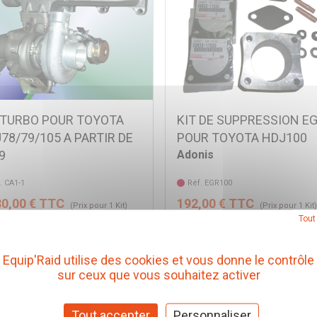
 TURBO POUR TOYOTA
KIT DE SUPPRESSION E
78/79/105 A PARTIR DE
POUR TOYOTA HDJ100
9
Adonis
. CA1-1
Réf. EGR100
80,00 € TTC
192,00 € TTC
(Prix pour 1 Kit)
(Prix pour 1 Kit
Tout
Ajouter au panier
Voir l'article
Equip'Raid utilise des cookies et vous donne le contrôle
sur ceux que vous souhaitez activer
Tout accepter
Personnaliser