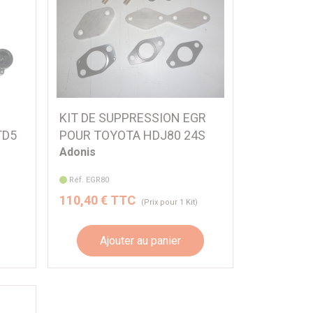
KIT DE SUPPRESSION EGR
TD5
POUR TOYOTA HDJ80 24S
Adonis
Réf. EGR80
110,40 € TTC
)
(Prix pour 1 Kit)
Ajouter au panier