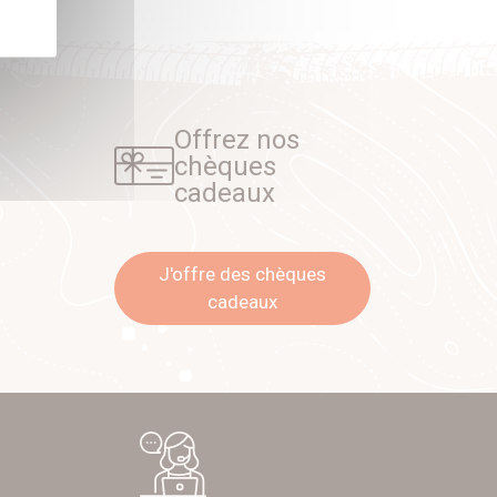
Offrez nos
chèques
cadeaux
J'offre des chèques
cadeaux