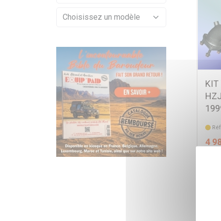
KIT
HZJ
199
Réf
4 9