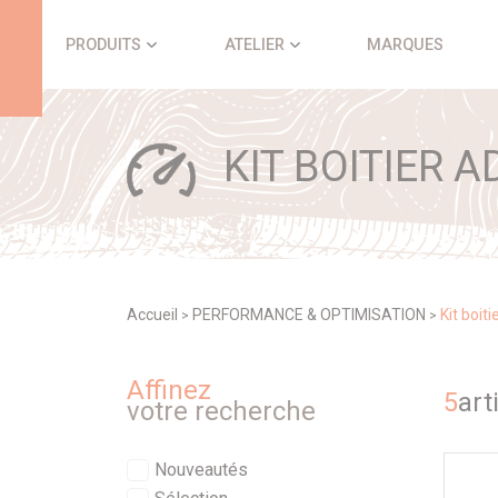
Panneau de gestion des cookies
PRODUITS
ATELIER
MARQUES
KIT BOITIER A
Accueil
PERFORMANCE & OPTIMISATION
Kit boiti
>
>
Affinez
5
art
votre recherche
Nouveautés