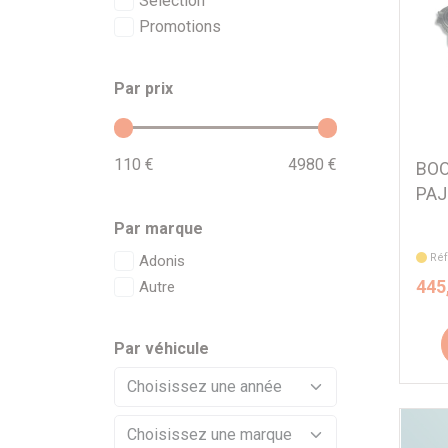
Sélection
Promotions
Par prix
110 €
4980 €
BOO
PAJ
Par marque
Réf
Adonis
445
Autre
Par véhicule