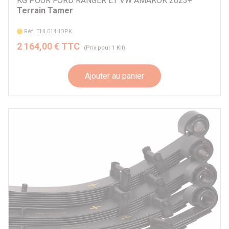
KG POUR FORD RANGER ET VW AMAROK 2023+
Terrain Tamer
Réf. THL014HDPK
2 164,00 € TTC
(Prix pour 1 Kit)
Ajouter au panier