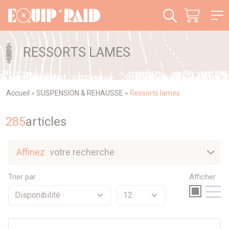
Panneau de gestion des cookies
RESSORTS LAMES
Accueil
SUSPENSION & REHAUSSE
Ressorts lames
>
>
285
article
s
Affinez
votre recherche
Nouveautés
Trier par
Afficher
Sélection
Promotions