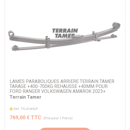
Par prix
16 €
2247 €
Par marque
JSA
Old Man Emu
Terrain Tamer
Autre
LAMES PARABOLIQUES ARRIERE TERRAIN TAMER
TARAGE +400-700KG REHAUSSE +40MM POUR
FORD RANGER VOLKSWAGEN AMAROK 2023+
Par véhicule
Terrain Tamer
Réf. TFL014HDP
769,00 € TTC
(Prix pour 1 Pièce)