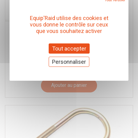
Tout refuser
Equip'Raid utilise des cookies et
vous donne le contrôle sur ceux
LAMES PARABOLIQUES ARRIERE TERRAIN TAMER
que vous souhaitez activer
TARAGE +0-400KG REHAUSSE +40MM POUR ISUZU
DMAX 2012-2019 ET 300-600KG POUR 2020+
Terrain Tamer
Tout accepter
Réf. ISU016P
Personnaliser
599,00 € TTC
(Prix pour 1 Pièce)
Ajouter au panier