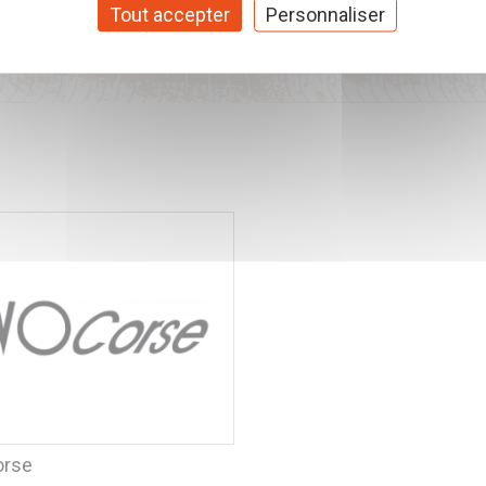
tes & pneus.
Tout accepter
Personnaliser
orse