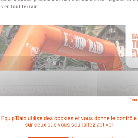
ds en
tout terrain
.
Tout
s
Equip'Raid utilise des cookies et vous donne le contrôle
sur ceux que vous souhaitez activer