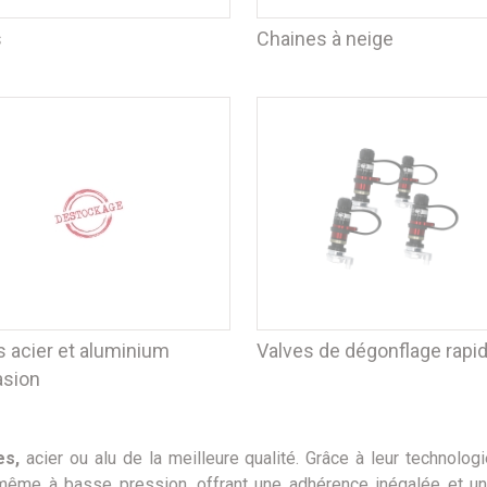
s
Chaines à neige
s acier et aluminium
Valves de dégonflage rapi
asion
es,
acier ou alu de la meilleure qualité. Grâce à leur technolog
 même à basse pression, offrant une adhérence inégalée et une