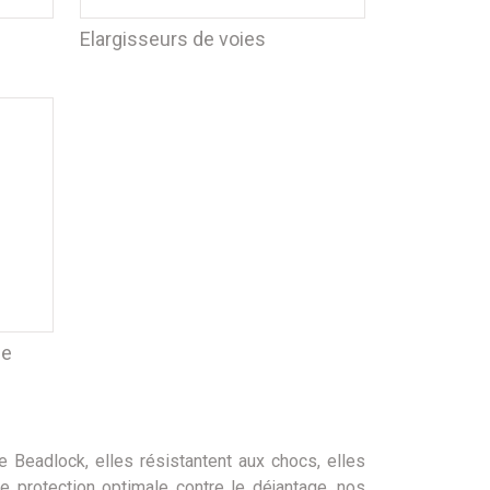
Elargisseurs de voies
de
ie Beadlock, elles résistantent aux chocs, elles
 protection optimale contre le déjantage. nos