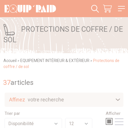
Panneau de gestion des cookies
PROTECTIONS DE COFFRE / DE
SOL
Accueil
EQUIPEMENT INTÉRIEUR & EXTÉRIEUR
Protections de
>
>
coffre / de sol
37
article
s
Affinez
votre recherche
Nouveautés
Trier par
Afficher
Sélection
Promotions