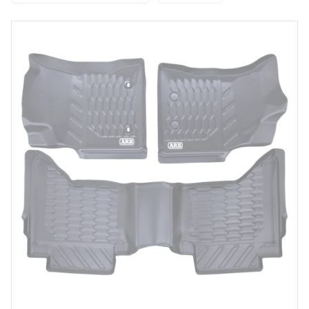
Par prix
30 €
398 €
Par marque
ARB
Carbox
Husky Liners
Rugged Ridge
Autre
Par véhicule