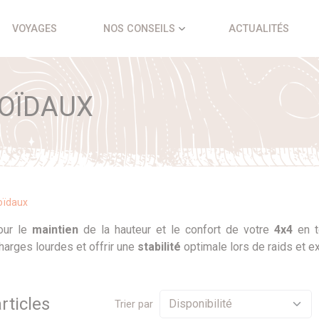
VOYAGES
NOS CONSEILS
ACTUALITÉS
COÏDAUX
oïdaux
our le
maintien
de la hauteur et le confort de votre
4x4
en te
arges lourdes et offrir une
stabilité
optimale lors de raids et 
rticle
s
Trier par