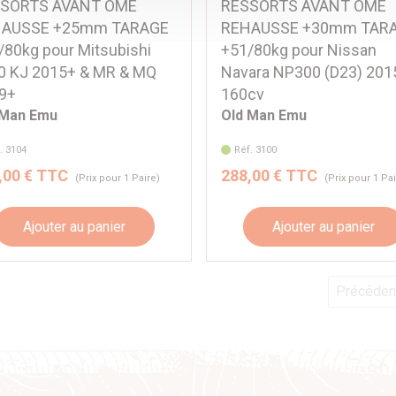
SORTS AVANT OME
RESSORTS AVANT OME
AUSSE +25mm TARAGE
REHAUSSE +30mm TAR
/80kg pour Mitsubishi
+51/80kg pour Nissan
0 KJ 2015+ & MR & MQ
Navara NP300 (D23) 201
9+
160cv
 Man Emu
Old Man Emu
. 3104
Réf. 3100
,00 € TTC
288,00 € TTC
(Prix pour 1 Paire)
(Prix pour 1 Pa
Ajouter au panier
Ajouter au panier
Précéden