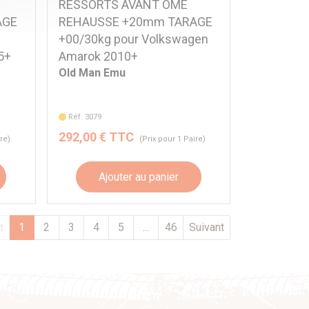
RESSORTS AVANT OME
AGE
REHAUSSE +20mm TARAGE
+00/30kg pour Volkswagen
5+
Amarok 2010+
Old Man Emu
Réf. 3079
292,00 € TTC
ire)
(Prix pour 1 Paire)
Ajouter au panier
t
1
2
3
4
5
...
46
Suivant