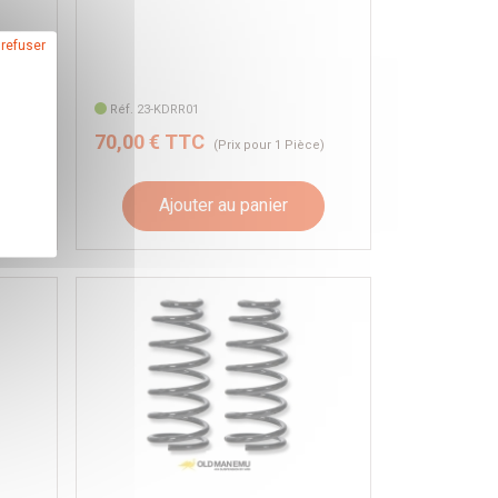
 refuser
Réf. 23-KDRR01
70,00 € TTC
e)
(Prix pour 1 Pièce)
Ajouter au panier