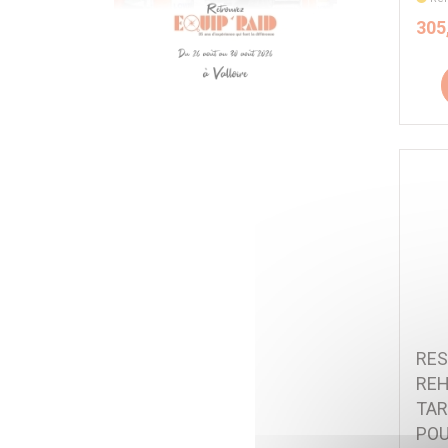
305
RES
REH
TAR
POU