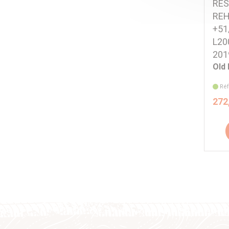
RES
REH
+51
L20
201
Old
Réf
272