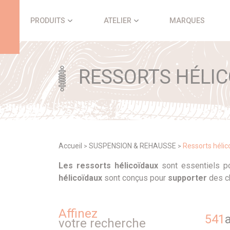
Panneau de gestion des cookies
PRODUITS
ATELIER
MARQUES
RESSORTS HÉLI
Accueil
SUSPENSION & REHAUSSE
Ressorts hélic
>
>
Les ressorts hélicoïdaux
sont essentiels p
hélicoïdaux
sont conçus pour
supporter
des ch
Affinez
541
a
votre recherche