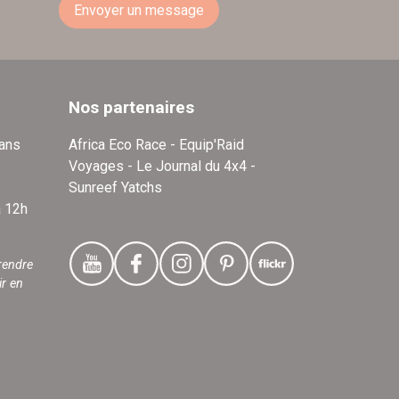
Envoyer un message
Nos partenaires
dans
Africa Eco Race - Equip'Raid
Voyages - Le Journal du 4x4 -
Sunreef Yatchs
à 12h
rendre
ir en