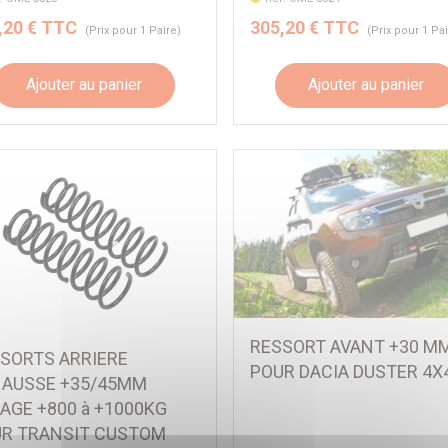
,20 € TTC
305,20 € TTC
(Prix pour 1 Paire)
(Prix pour 1 Pa
Ajouter au panier
Ajouter au panier
RESSORT AVANT +30 M
SORTS ARRIERE
POUR DACIA DUSTER 4X
AUSSE +35/45MM
AGE +800 à +1000KG
R TRANSIT CUSTOM