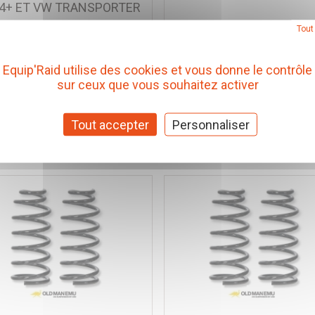
4+ ET VW TRANSPORTER
Tout
HNIK OFF ROAD
Equip'Raid utilise des cookies et vous donne le contrôle
f. TAUFOR12
Réf. 23-KDFR01
sur ceux que vous souhaitez activer
,72 € TTC
70,00 € TTC
(Prix pour 1 Paire)
(Prix pour 1 Pièc
Tout accepter
Personnaliser
Ajouter au panier
Ajouter au panier