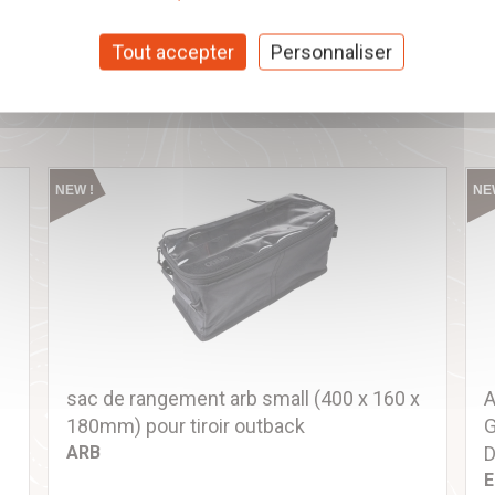
Tout accepter
Personnaliser
s
NEW !
NE
sac de rangement arb small (400 x 160 x
A
180mm) pour tiroir outback
G
ARB
D