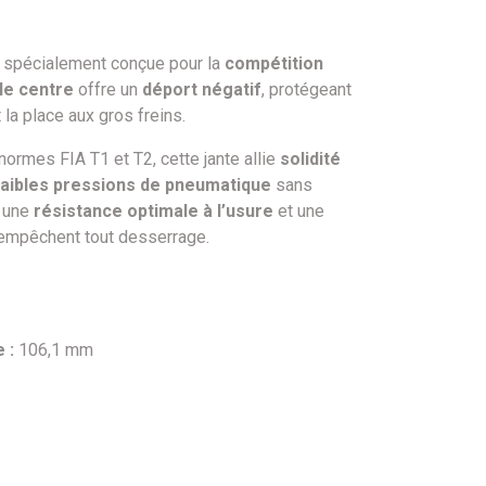
t spécialement conçue pour la
compétition
le centre
offre un
déport négatif
, protégeant
la place aux gros freins.
ormes FIA T1 et T2, cette jante allie
solidité
faibles pressions de pneumatique
sans
t une
résistance optimale à l’usure
et une
mpêchent tout desserrage.
 :
106,1 mm