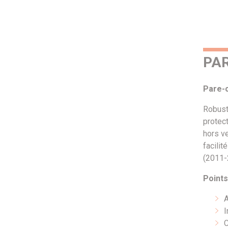
PAR
Pare-c
Robust
protec
hors ve
facilit
(2011-2
Points
A
I
C