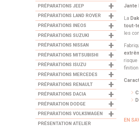
+
Jante 
PRÉPARATIONS JEEP
+
PRÉPARATIONS LAND ROVER
La
Dak
+
tout-t
PRÉPARATIONS INEOS
+
les co
PRÉPARATIONS SUZUKI
+
Fabriq
PRÉPARATIONS NISSAN
+
extrê
PRÉPARATIONS MITSUBISHI
risque
+
PRÉPARATIONS ISUZU
finiti
+
PRÉPARATIONS MERCEDES
Caract
+
PRÉPARATIONS RENAULT
+
C
PRÉPARATIONS DACIA
D
+
PRÉPARATION DODGE
+
PREPARATIONS VOLKSWAGEN
EN SA
PRÉSENTATION ATELIER