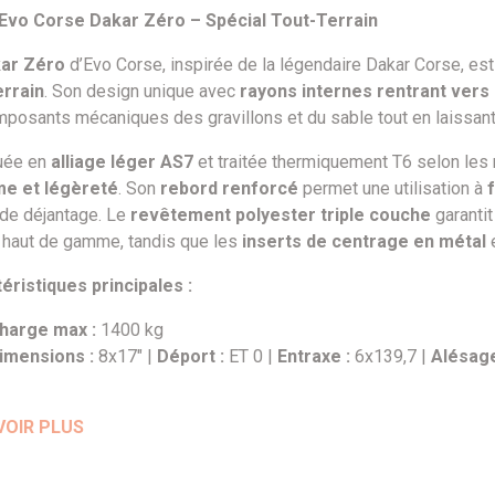
Evo Corse Dakar Zéro – Spécial Tout-Terrain
ar Zéro
d’Evo Corse, inspirée de la légendaire Dakar Corse, es
errain
. Son design unique avec
rayons internes rentrant vers 
mposants mécaniques des gravillons et du sable tout en laissant 
uée en
alliage léger AS7
et traitée thermiquement T6 selon les n
me et légèreté
. Son
rebord renforcé
permet une utilisation à
 de déjantage. Le
revêtement polyester triple couche
garanti
on haut de gamme, tandis que les
inserts de centrage en métal
e
éristiques principales :
harge max :
1400 kg
imensions :
8x17" |
Déport :
ET 0 |
Entraxe :
6x139,7 |
Alésage
VOIR PLUS