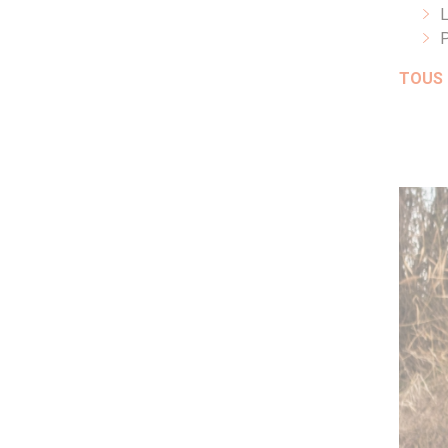
L
P
TOUS 