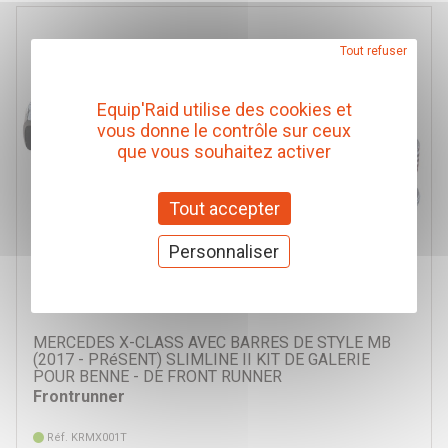
Tout refuser
Equip'Raid utilise des cookies et
vous donne le contrôle sur ceux
que vous souhaitez activer
Tout accepter
Personnaliser
MERCEDES X-CLASS AVEC BARRES DE STYLE MB
(2017 - PRéSENT) SLIMLINE II KIT DE GALERIE
POUR BENNE - DE FRONT RUNNER
Frontrunner
Réf. KRMX001T