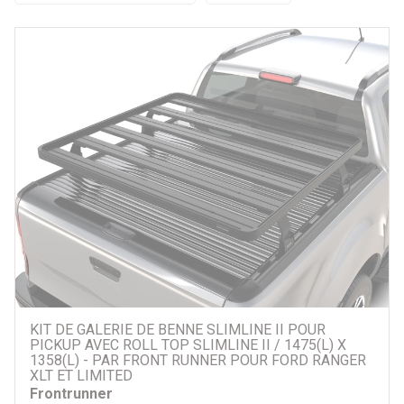
Par prix
375 €
1935 €
Par marque
ARB
Frontrunner
Mountain Top
Rhino Rack
Autre
KIT DE GALERIE DE BENNE SLIMLINE II POUR
PICKUP AVEC ROLL TOP SLIMLINE II / 1475(L) X
Par véhicule
1358(L) - PAR FRONT RUNNER POUR FORD RANGER
XLT ET LIMITED
Frontrunner