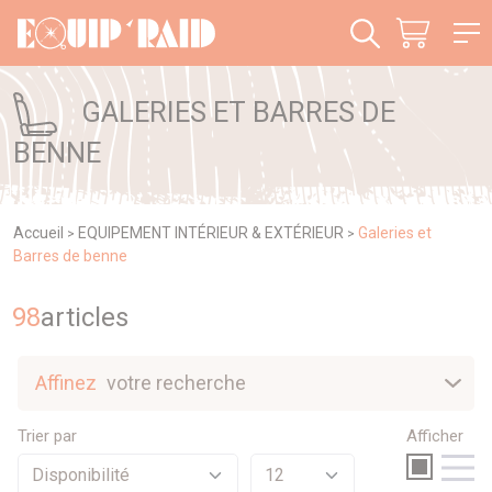
Panneau de gestion des cookies
GALERIES ET BARRES DE
BENNE
Accueil
EQUIPEMENT INTÉRIEUR & EXTÉRIEUR
Galeries et
>
>
Barres de benne
98
article
s
Affinez
votre recherche
Nouveautés
Trier par
Afficher
Sélection
Promotions