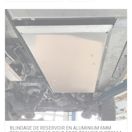
Par prix
59 €
2927 €
Par marque
Alu Cab
ARB
Asfir
ASP
Equip'raid
HYENA
Misutonida
N4-Offroad
BLINDAGE DE RESERVOIR EN ALUMINIUM 6MM
Old Man Emu