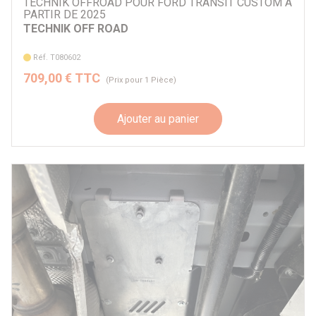
TECHNIK OFFROAD POUR FORD TRANSIT CUSTOM A
Rival
PARTIR DE 2025
TECHNIK OFF ROAD
TECHNIK OFF ROAD
Terrain Tamer
Réf. T080602
Warn
709,00 € TTC
Autre
(Prix pour 1 Pièce)
Ajouter au panier
Par véhicule