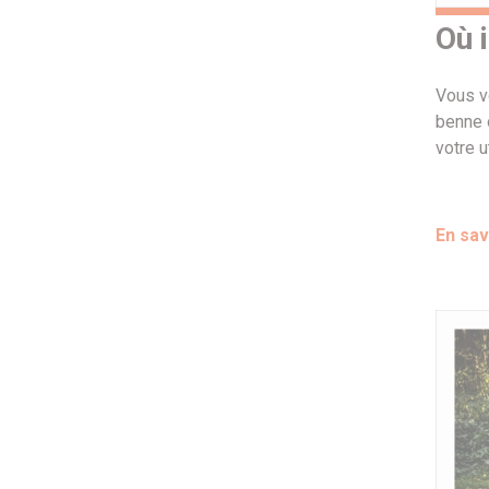
Où i
Vous vo
benne 
votre u
En sav