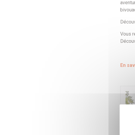
aventu
bivouac
Découv
Vous r
Découv
En sav