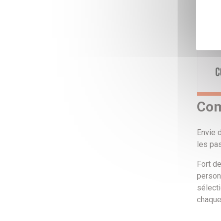
Com
Envie d
les pa
Fort d
personn
sélect
chaque