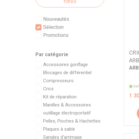
filtres
Nouveautés
Sélection
Promotions
CRI
Par catégorie
AR
Accessoires gonflage
ARB
Blocages de différentiel
Compresseurs
Réf
Crics
1 3
Kit de réparation
Manilles & Accessoires
outillage électroportatif
Pelles, Pioches & Hachettes
Plaques à sable
Sangles d'arrimage