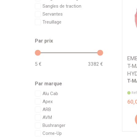
Sangles de traction
Servantes
Treuillage
Par prix
EMB
5 €
3382 €
T-M
HYD
T-M
Par marque
Alu Cab
Réf
60,
Apex
ARB
AVM
Bushranger
Come-Up