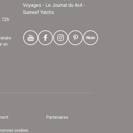
Voyages - Le Journal du 4x4 -
Sunreef Yatchs
à 12h
rendre
ir en
ment
Partenaires
érences cookies