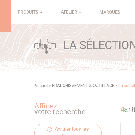
Panneau de gestion des cookies
PRODUITS
ATELIER
MARQUES
LA SÉLECTIO
Accueil
FRANCHISSEMENT & OUTILLAGE
La sélec
>
>
Affinez
4
art
votre recherche
Annuler tous les