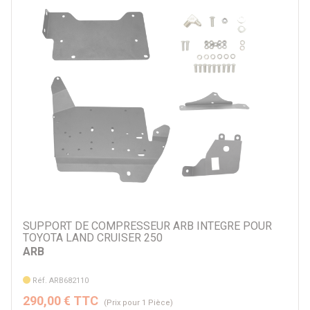
Par prix
5 €
443 €
Par marque
Apex
ARB
InDeflate
Kraftwerk
N4-Offroad
Saber
SUPPORT DE COMPRESSEUR ARB INTEGRE POUR
T-MAX
TOYOTA LAND CRUISER 250
TECHNIK OFF ROAD
ARB
Autre
Réf. ARB682110
290,00 € TTC
(Prix pour 1 Pièce)
Par véhicule