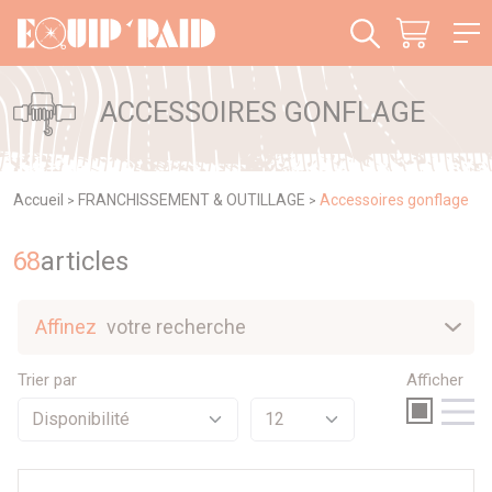
Panneau de gestion des cookies
ACCESSOIRES GONFLAGE
Accueil
FRANCHISSEMENT & OUTILLAGE
Accessoires gonflage
>
>
68
article
s
Affinez
votre recherche
Nouveautés
Trier par
Afficher
Sélection
Promotions