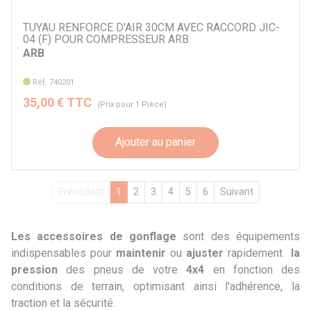
TUYAU RENFORCE D'AIR 30CM AVEC RACCORD JIC-
04 (F) POUR COMPRESSEUR ARB
ARB
Réf. 740201
35,00 € TTC
(Prix pour 1 Pièce)
Ajouter au panier
Précédent
1
2
3
4
5
6
Suivant
Les accessoires de gonflage
sont des équipements
indispensables pour
maintenir
ou
ajuster
rapidement
la
pression
des pneus de votre
4x4
en fonction des
conditions de terrain, optimisant ainsi l'adhérence, la
traction et la sécurité.