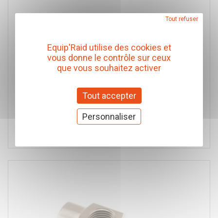
Tout refuser
Equip'Raid utilise des cookies et
RACCORD 1/8 BSP (M) - JIC-04 (M) ARB (2x)
vous donne le contrôle sur ceux
ARB
que vous souhaitez activer
Réf. 740105
Tout accepter
7,00 € TTC
(Prix pour 1 Paire)
Personnaliser
Ajouter au panier