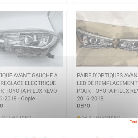
IQUE AVANT GAUCHE A
PAIRE D'OPTIQUES AVAN
 REGLAGE ELECTRIQUE
LED DE REMPLACEMENT
R TOYOTA HILUX REVO
POUR TOYOTA HILUX RE
6-2018 - Copie
2016-2018
PO
DEPO
f. 212-11AML-LDEM2
Réf. 212-11AMPXLDEM2
Tout
,00 € TTC
592,80 € TTC
(Prix pour 1 Pièce)
(Prix pour 1 Pa