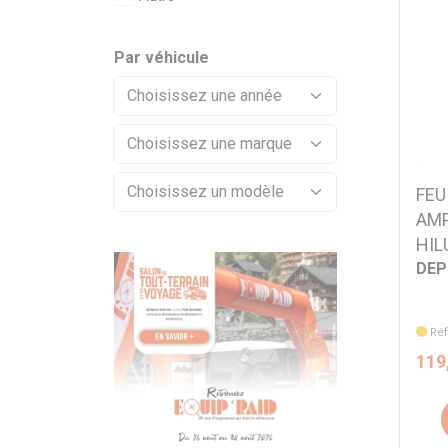
Par véhicule
FEU
AMP
HIL
DE
Réf
119