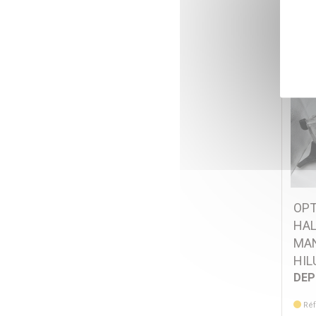
OPT
HAL
MAN
HIL
DE
Réf