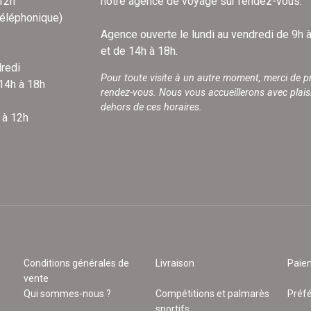
 12h
notre agence de voyage sur rendez-vous.
téléphonique)
Agence ouverte le lundi au vendredi de 9h 
et de 14h à 18h.
redi
Pour toute visite à un autre moment, merci de p
 14h à 18h
rendez-vous. Nous vous accueillerons avec plais
dehors de ces horaires.
 à 12h
Conditions générales de
Livraison
Paie
vente
Qui sommes-nous ?
Compétitions et palmarès
Préf
sportifs