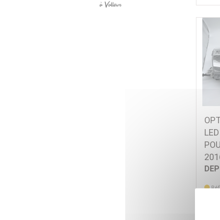
OPT
LED
POU
201
DE
Ré
366