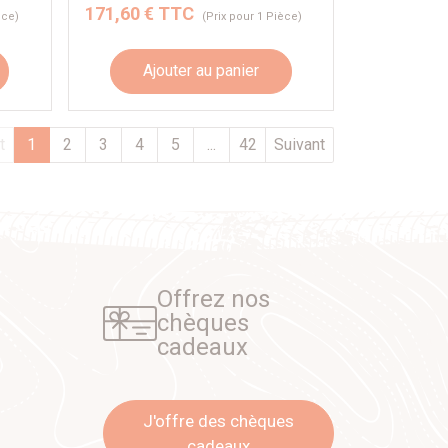
171,60 € TTC
èce)
(Prix pour 1 Pièce)
Ajouter au panier
t
1
2
3
4
5
...
42
Suivant
Offrez nos
chèques
cadeaux
J'offre des chèques
cadeaux