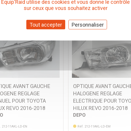
Equip'Raid utilise des cookies et vous donne le contrôle
Ajouter au panier
Ajouter au panier
sur ceux que vous souhaitez activer
Tout accepter
Personnaliser
IQUE AVANT GAUCHE
OPTIQUE AVANT GAUCH
OGENE REGLAGE
HALOGENE REGLAGE
UEL POUR TOYOTA
ELECTRIQUE POUR TOY
UX REVO 2016-2018
HILUX REVO 2016-2018
PO
DEPO
. 212-11AKL-LD-EN
Réf. 212-11AKL-LD-EM