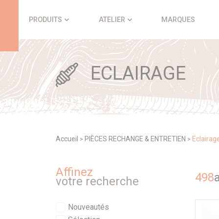
Panneau de gestion des cookies
PRODUITS
ATELIER
MARQUES
ECLAIRAGE
Accueil
PIÈCES RECHANGE & ENTRETIEN
Eclairag
>
>
Affinez
498
a
votre recherche
Nouveautés