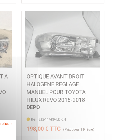
T A
OPTIQUE AVANT DROIT
HALOGENE REGLAGE
VO
MANUEL POUR TOYOTA
HILUX REVO 2016-2018
DEPO
Réf. 212-11AKR-LD-EN
 refuser
198,00 € TTC
ire)
(Prix pour 1 Pièce)