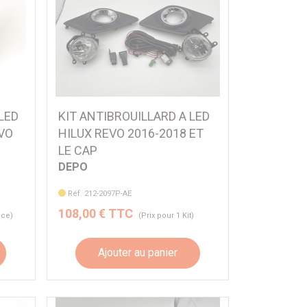
LED
KIT ANTIBROUILLARD A LED
VO
HILUX REVO 2016-2018 ET
LE CAP
DEPO
Réf. 212-2097P-AE
108,00 € TTC
èce)
(Prix pour 1 Kit)
Ajouter au panier