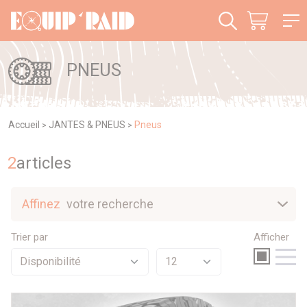
Panneau de gestion des cookies
PNEUS
Accueil
JANTES & PNEUS
Pneus
>
>
2
article
s
Affinez
votre recherche
Nouveautés
Trier par
Afficher
Sélection
Promotions