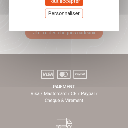
Tout accepter
Personnaliser
Offrez nos chèques
cadeaux
J'offre des chèques cadeaux
PAIEMENT
Visa / Mastercard / CB / Paypal /
Chèque & Virement