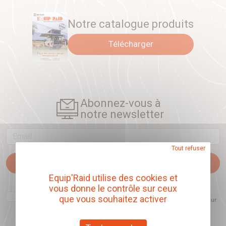
Notre catalogue produits
Télécharger
Abonnez-vous à
notre newsletter
Email
Tout refuser
Je m'abonne
Equip'Raid utilise des cookies et
J'accepte que l'ouverture des newsletters soit mesurée, afin de mieux
vous donne le contrôle sur ceux
comprendre les sujets qui m'intéressent et d'améliorer les contenus
que vous souhaitez activer
proposés. Ce choix est modifiable à tout moment et reste sans incidence sur
mon inscription.