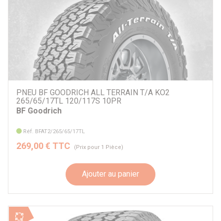
Par prix
50 €
269 €
Par marque
BF Goodrich
PNEU BF GOODRICH ALL TERRAIN T/A KO2
Dunlop
265/65/17TL 120/117S 10PR
BF Goodrich
Autre
Réf. BFAT2/265/65/17TL
Par véhicule
269,00 € TTC
(Prix pour 1 Pièce)
Ajouter au panier