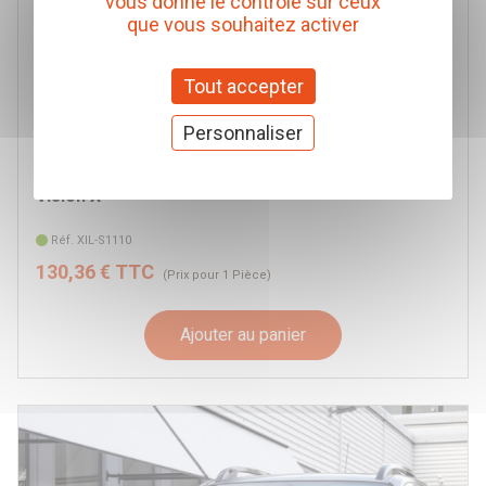
vous donne le contrôle sur ceux
que vous souhaitez activer
Tout accepter
Personnaliser
PHARE LED SOLSTICE SOLO NOIR 2 POUCES 10W
FAISCEAU 10° VISION-X
Vision X
Réf. XIL-S1110
130,36 € TTC
(Prix pour 1 Pièce)
Ajouter au panier