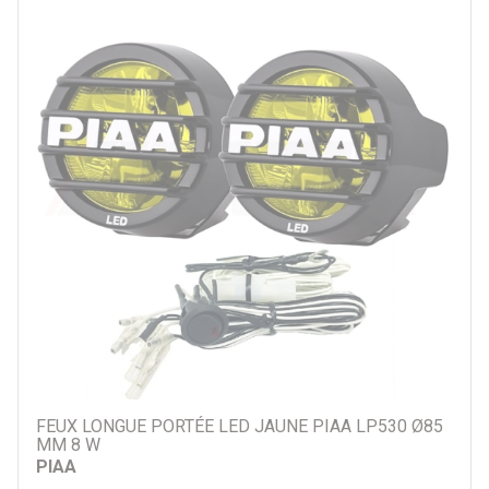
Par catégorie
Accessoires montage longues-portées
Feux de travail
Phares et longues-portées
Par prix
11 €
2050 €
Par marque
Alu Cab
ARB
Frontrunner
FEUX LONGUE PORTÉE LED JAUNE PIAA LP530 Ø85
Lazer
MM 8 W
Lumidrive
PIAA