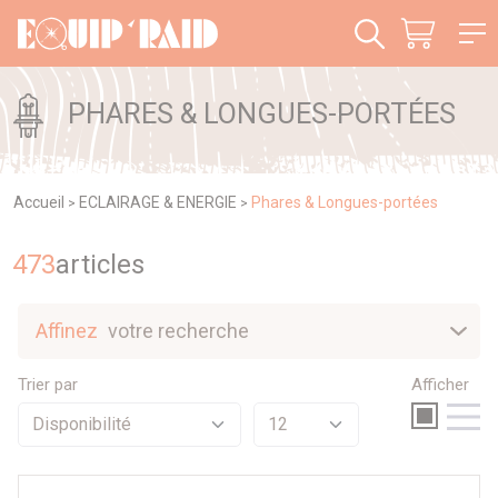
Panneau de gestion des cookies
PHARES & LONGUES-PORTÉES
Accueil
ECLAIRAGE & ENERGIE
Phares & Longues-portées
>
>
473
article
s
Affinez
votre recherche
Nouveautés
Trier par
Afficher
Sélection
Promotions