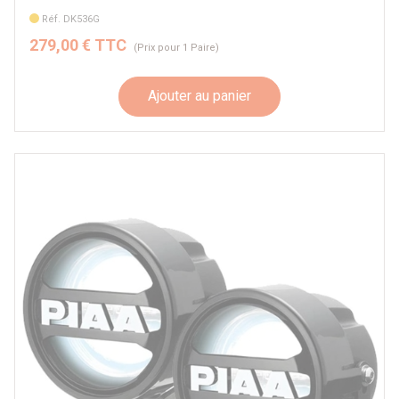
N4-Offroad
Réf. DK536G
OSRAM
279,00 € TTC
PIAA
(Prix pour 1 Paire)
Stedi
TECHNIK OFF ROAD
Ajouter au panier
Vision X
Autre
Par véhicule