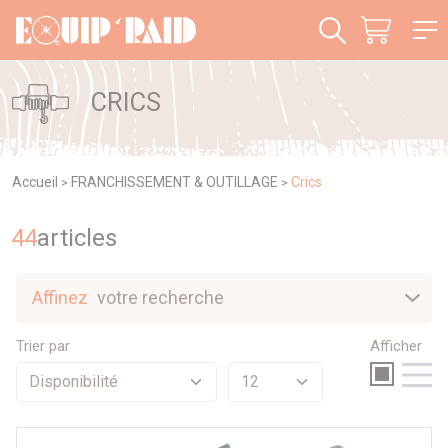
Panneau de gestion des cookies
CRICS
Accueil
FRANCHISSEMENT & OUTILLAGE
Crics
>
>
44
article
s
Affinez
votre recherche
Nouveautés
Trier par
Afficher
Sélection
Promotions