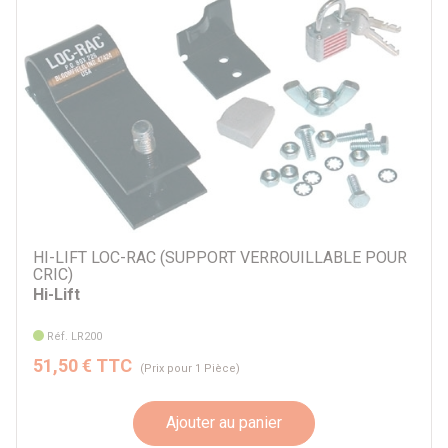
Par prix
24 €
1735 €
Par marque
ARB
Frontrunner
Hi-Lift
Kraftwerk
HI-LIFT LOC-RAC (SUPPORT VERROUILLABLE POUR
CRIC)
Musthane
Hi-Lift
T-MAX
Weber
Réf. LR200
Autre
51,50 € TTC
(Prix pour 1 Pièce)
Par véhicule
Ajouter au panier