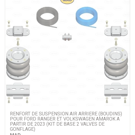
Par prix
69 €
1759 €
Par marque
Dunlop
MAD
Old Man Emu
Autre
Par véhicule
RENFORT DE SUSPENSION AIR ARRIERE (BOUDINS)
POUR FORD RANGER ET VOLKSWAGEN AMAROK A
PARTIR DE 2023 (KIT DE BASE 2 VALVES DE
GONFLAGE)