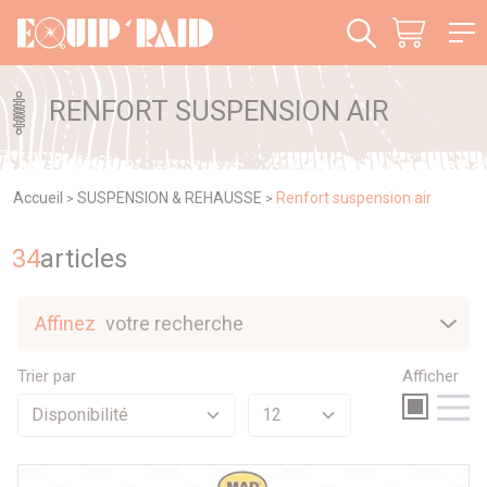
Panneau de gestion des cookies
RENFORT SUSPENSION AIR
Accueil
SUSPENSION & REHAUSSE
Renfort suspension air
>
>
34
article
s
Affinez
votre recherche
Nouveautés
Trier par
Afficher
Sélection
Promotions