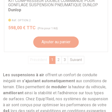
KIT COMPRESSEUR DOUBLE COMMANDE POUR
GONFLAGE SUSPENSION PNEUMATIQUE DUNLOP
Dunlop
Réf. OPTION.2
598,00 € TTC
(Prix pour 1 Kit)
Ajouter au panier
Précédent
1
2
3
Suivant
Les suspensions à air
offrent un confort de conduite
inégalé en
s'ajustant automatiquement
aux conditions de
terrain. Elles permettent de
moduler
la hauteur du véhicule,
améliorant
ainsi la stabilité et l'adhérence sur tous types
de surfaces. Chez Equip'Raid, nos systèmes de suspension
à air sont conçus pour optimiser les performances de votre
4x4
lors des raids et expéditions en conditions exigeantes.