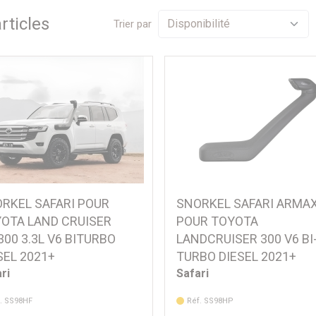
rticle
s
Trier par
RKEL SAFARI POUR
SNORKEL SAFARI ARMA
OTA LAND CRUISER
POUR TOYOTA
300 3.3L V6 BITURBO
LANDCRUISER 300 V6 BI
SEL 2021+
TURBO DIESEL 2021+
ri
Safari
. SS98HF
Réf. SS98HP