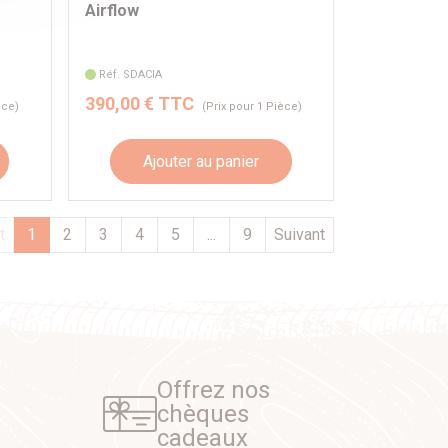
Airflow
Réf. SDACIA
390,00 € TTC
èce)
(Prix pour 1 Pièce)
Ajouter au panier
t
1
2
3
4
5
...
9
Suivant
Offrez nos
chèques
cadeaux