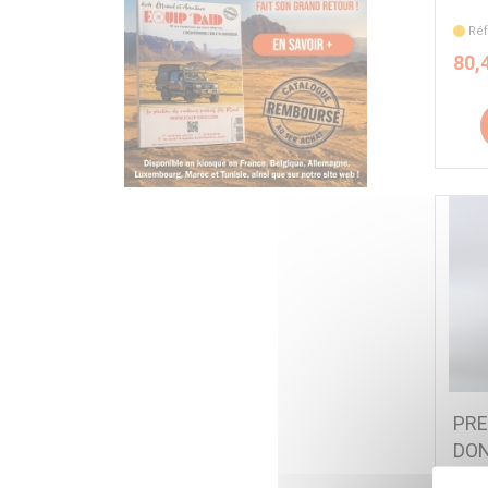
Réf
80,
PRE
DON
DIA