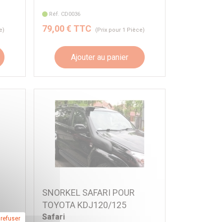
Réf. CD0036
79,00 € TTC
e)
(Prix pour 1 Pièce)
Ajouter au panier
SNORKEL SAFARI POUR
TOYOTA KDJ120/125
Safari
 refuser