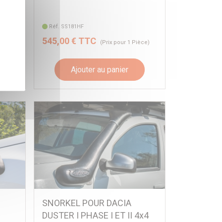
Réf. SS181HF
545,00 € TTC
èce)
(Prix pour 1 Pièce)
Ajouter au panier
SNORKEL POUR DACIA
DUSTER I PHASE I ET II 4x4