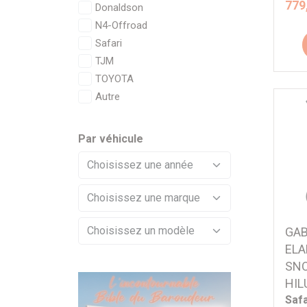
779
Donaldson
N4-Offroad
Safari
TJM
TOYOTA
Autre
Par véhicule
GAB
ELA
SNO
HIL
Safa