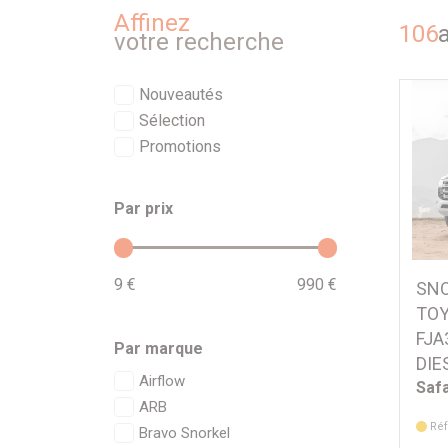
Affinez
106
a
votre recherche
Nouveautés
Sélection
Promotions
Par prix
9 €
990 €
SNO
TOY
FJA
Par marque
DIE
Airflow
Safa
ARB
Réf
Bravo Snorkel