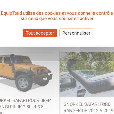
aldson
Equip'Raid utilise des cookies et vous donne le contrôle
. CD0035
Réf. CD0021
sur ceux que vous souhaitez activer
80 € TTC
105,19 € TTC
(Prix pour 1 Pièce)
(Prix pour 1 Pi
Tout accepter
Personnaliser
Ajouter au panier
Ajouter au panier
RKEL SAFARI POUR JEEP
SNORKEL SAFARI FORD
NGLER JK 2.8L et 3.8L
RANGER DE 2012 A 2019
ri