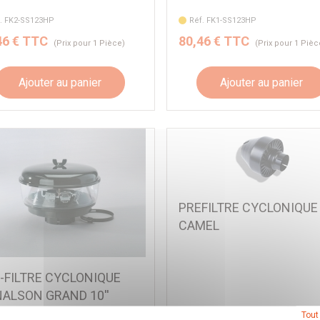
. FK2-SS123HP
Réf. FK1-SS123HP
46 € TTC
80,46 € TTC
(Prix pour 1 Pièce)
(Prix pour 1 Pièc
Ajouter au panier
Ajouter au panier
PREFILTRE CYCLONIQUE
CAMEL
-FILTRE CYCLONIQUE
ALSON GRAND 10''
M. 95MM
Tout