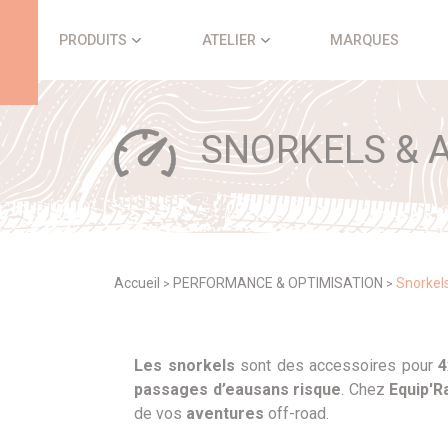
Panneau de gestion des cookies
PRODUITS
ATELIER
MARQUES
SNORKELS & 
Accueil
PERFORMANCE & OPTIMISATION
Snorkel
>
>
Les snorkels
sont des accessoires pour
4
passages d’eau
sans risque
. Chez
Equip'R
de vos
aventures
off-road.