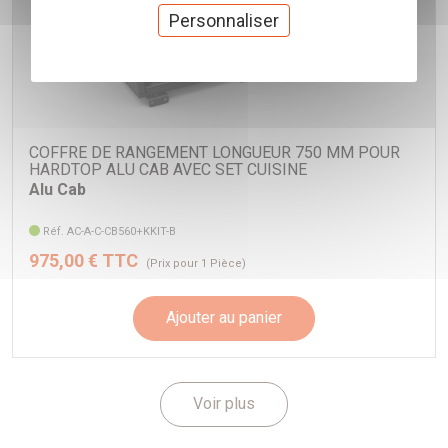
Personnaliser
COFFRE DE RANGEMENT LONGUEUR 750 MM POUR
HARDTOP ALU CAB AVEC SET CUISINE
Alu Cab
Réf. AC-A-C-CB560+KKIT-B
975,00 € TTC
(Prix pour 1 Pièce)
Ajouter au panier
Voir plus