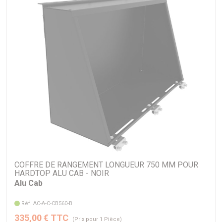
kg.
Finition noir alu strié
La charge statique est de 400 kg
La charge dynamique est de 200 kg
COFFRE DE RANGEMENT LONGUEUR 750 MM POUR
HARDTOP ALU CAB - NOIR
Alu Cab
Réf. AC-A-C-CB560-B
335,00 € TTC
(Prix pour 1 Pièce)