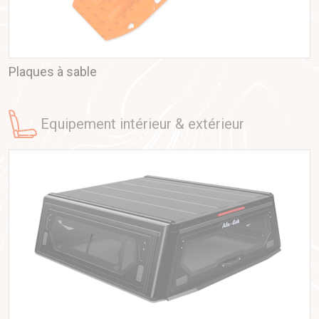
et totalement modulables.
Tentes de toit
: solutions premium pour dormir sur
son véhicule avec un confort et une rapidité
d’installation exceptionnels.
Auvents & accessoires d’aventure
: auvents 270°,
Plaques à sable
modules latéraux, rangements, supports et systèmes
de conversion de véhicule.
Canopy camper, Modcap & cellules d’expédition
:
equipement intérieur & extérieur
solutions complètes pour les longs voyages, la vanlife
ou les projets professionnels tout-terrain.
Trois questions fréquentes sur Alu-
Cab
Les produits Alu-Cab s’adaptent-ils à tous les
véhicules ?
Oui, les hardtops, tentes et accessoires sont
disponibles pour une large gamme de pick-up, 4×4 et
utilitaires.
Equip’Raid
vous aide à choisir la