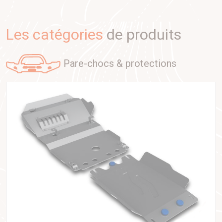
hardtop aluminium sur-mesure
capable de résister aux
rigueurs de l’Afrique.
Les catégories
de produits
L’objectif : allier légèreté, solidité et fonctionnalité pour créer
le compagnon idéal des véhicules d’expédition.
pare-chocs & protections
Plus de vingt ans plus tard,
Alu-Cab
est devenu une
référence mondiale, avec une présence dans plus de 70
pays. La marque reste fidèle à sa devise :
Born in Africa,
Built for the Wild
— née en Afrique, conçue pour le monde
sauvage.
Pourquoi Equip’Raid fait confiance à
Alu-Cab
Chez
Equip’Raid
, nous sélectionnons nos partenaires selon
un critère simple : leur matériel doit tenir la distance.
Alu-Cab
s’impose naturellement grâce à :
Une conception robuste
: structure aluminium de