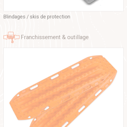
haute qualité, finitions précises, résistance aux
conditions extrêmes.
Une gamme complète d’équipements d’aventure
:
Blindages / skis de protection
hardtops, tentes de toit, auvents 270°, modules de
rangement et accessoires d’aménagement.
Une expérience de terrain unique
: les produits sont
franchissement & outillage
testés dans les pires conditions — chaleur, sable,
vibrations, surcharge — avant d’être validés.
Un réseau international solide
: disponibilité des
pièces, suivi client et accompagnement assuré grâce à
une distribution mondiale.
Les gammes Alu-Cab
Alu-Cab
couvre tous les besoins des voyageurs et
professionnels de l’overlanding :
Hardtops aluminium
: cœur historique de la marque,
ces cellules de chargement sont légères, résistantes