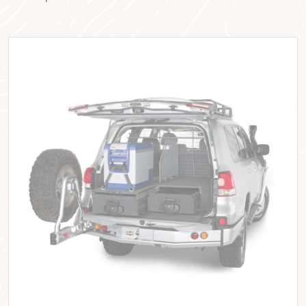
recherchent les voyageurs exigeants : robustesse,
modularité et fiabilité.
Chez
Equip’Raid
, nous la recommandons à tous ceux qui
veulent équiper leur véhicule d’expédition ou de raid sans
compromis.