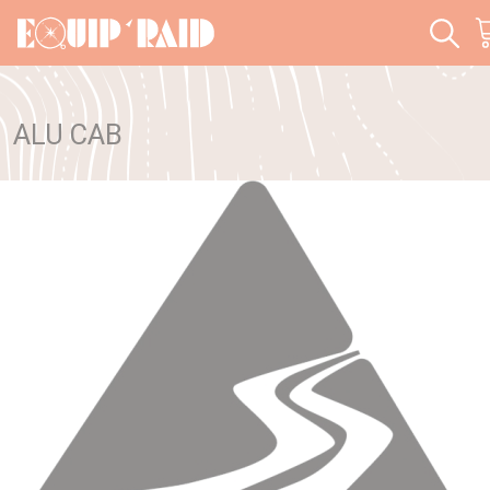
Panneau de gestion des cookies
ALU CAB
Accueil
Marques
Alu Cab
>
>
La différence
Alu Cab