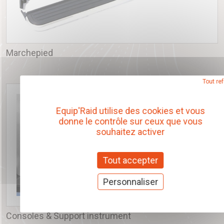
Marchepied
Tout re
Equip'Raid utilise des cookies et vous
donne le contrôle sur ceux que vous
souhaitez activer
Tout accepter
Personnaliser
Consoles & Support instrument