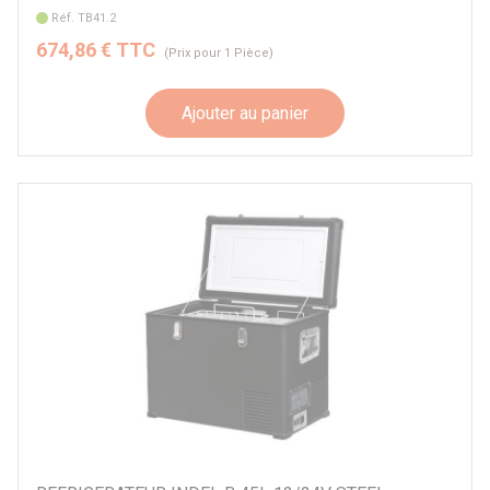
Frontrunner
Réf. TB41.2
ICECO
674,86 € TTC
(Prix pour 1 Pièce)
Indel B
ROCKALU
Ajouter au panier
Snomaster
Autre
Par véhicule
Nombre de compartiments
double