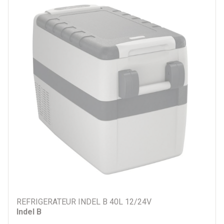
Par catégorie
Accessoires Réfrigérateurs
Glacières portatives
Réfrigérateurs
Par prix
18 €
2110 €
Par marque
Alu Cab
ARB
Dometic
ECOFLOW
REFRIGERATEUR INDEL B 40L 12/24V
Indel B
EZA