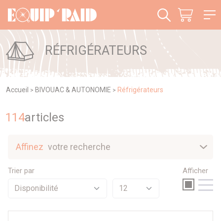
Panneau de gestion des cookies
RÉFRIGÉRATEURS
Accueil
BIVOUAC & AUTONOMIE
Réfrigérateurs
>
>
114
article
s
Affinez
votre recherche
Nouveautés
Trier par
Afficher
Sélection
Promotions