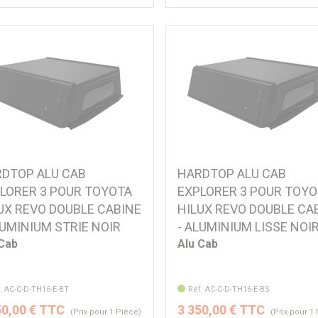
DTOP ALU CAB
HARDTOP ALU CAB
LORER 3 POUR TOYOTA
EXPLORER 3 POUR TOY
UX REVO DOUBLE CABINE
HILUX REVO DOUBLE CA
LUMINIUM STRIE NOIR
- ALUMINIUM LISSE NOI
 Cab
Alu Cab
. AC-C-D-TH16-E-BT
Réf. AC-C-D-TH16-E-BS
50,00 € TTC
3 350,00 € TTC
(Prix pour 1 Pièce)
(Prix pour 1