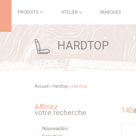
Panneau de gestion des cookies
PRODUITS
ATELIER
MARQUES
HARDTOP
Accueil
Hardtop
Hardtop
>
>
Affinez
142
a
votre recherche
Nouveautés