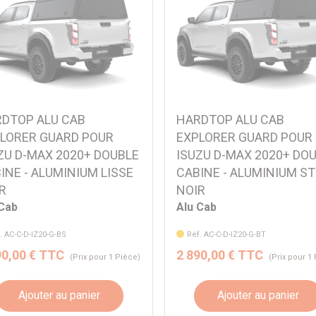
DTOP ALU CAB
HARDTOP ALU CAB
LORER GUARD POUR
EXPLORER GUARD POUR
ZU D-MAX 2020+ DOUBLE
ISUZU D-MAX 2020+ DO
INE - ALUMINIUM LISSE
CABINE - ALUMINIUM ST
R
NOIR
 Cab
Alu Cab
. AC-C-D-IZ20-G-BS
Réf. AC-C-D-IZ20-G-BT
90,00 € TTC
2 890,00 € TTC
(Prix pour 1 Pièce)
(Prix pour 1
Ajouter au panier
Ajouter au panier