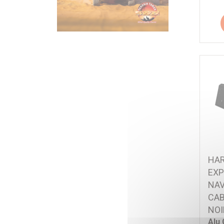
HAR
EXP
NAV
CAB
NOI
Alu