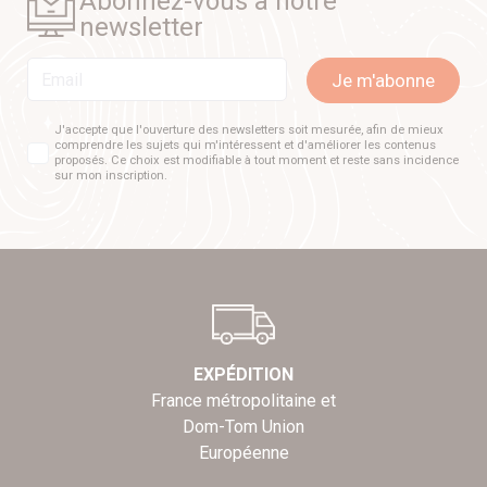
Abonnez-vous à notre
newsletter
Email
Je m'abonne
J'accepte que l'ouverture des newsletters soit mesurée, afin de mieux
comprendre les sujets qui m'intéressent et d'améliorer les contenus
proposés. Ce choix est modifiable à tout moment et reste sans incidence
sur mon inscription.
EXPÉDITION
France métropolitaine et
Dom-Tom Union
Européenne