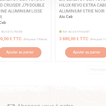
D CRUISER J79 DOUBLE
HILUX REVO EXTRA CABI
INE ALUMINIUM LISSE
ALUMINIUM STRIE NOIR
R
Alu Cab
 Cab
. AC-C-D-TL79-E-BS
Réf. AC-C-X-TH16-E-BT
90,00 € TTC
3 880,00 € TTC
(Prix pour 1 Pièce)
(Prix pour 1
Ajouter au panier
Ajouter au panier
Précéden