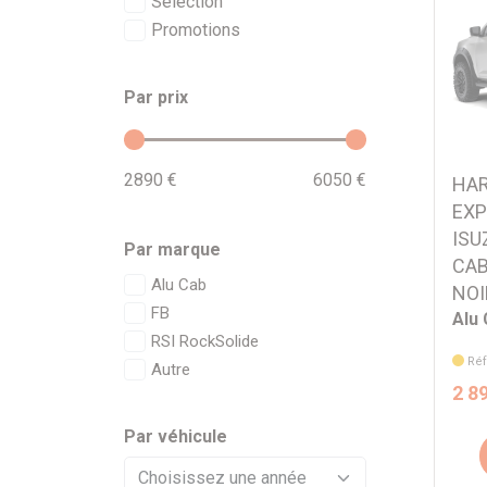
Sélection
Promotions
Par prix
2890 €
6050 €
HAR
EXP
ISU
Par marque
CAB
Alu Cab
NOI
FB
Alu
RSI RockSolide
Réf
Autre
2 8
Par véhicule