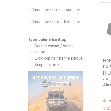
Type cabine hardtop
Double cabine / benne
courte
Extra cabine / benne longue
HAR
Simple cabine
EXP
HIL
- A
Alu
Réf
3 3