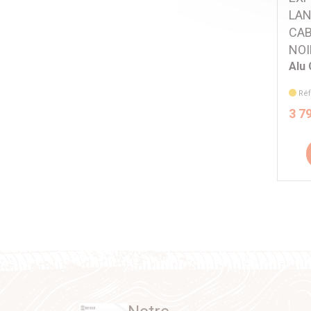
LAN
CAB
NOI
Alu
Réf
3 7