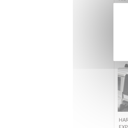
Réf
3 3
HAR
EXP