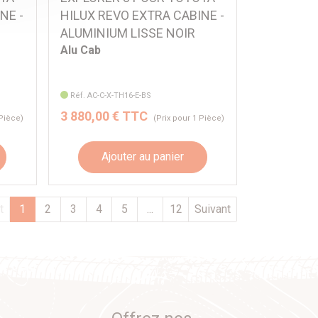
NE -
HILUX REVO EXTRA CABINE -
ALUMINIUM LISSE NOIR
Alu Cab
Réf. AC-C-X-TH16-E-BS
3 880,00 € TTC
 Pièce)
(Prix pour 1 Pièce)
Ajouter au panier
t
1
2
3
4
5
...
12
Suivant