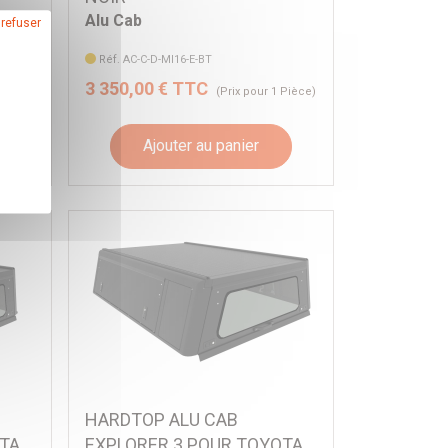
Alu Cab
 refuser
Réf. AC-C-D-MI16-E-BT
3 350,00 € TTC
 Pièce)
(Prix pour 1 Pièce)
Ajouter au panier
HARDTOP ALU CAB
OTA
EXPLORER 3 POUR TOYOTA