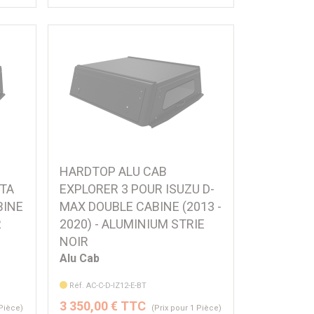
HARDTOP ALU CAB
OTA
EXPLORER 3 POUR ISUZU D-
BINE
MAX DOUBLE CABINE (2013 -
R
2020) - ALUMINIUM STRIE
NOIR
Alu Cab
Réf. AC-C-D-IZ12-E-BT
3 350,00 € TTC
 Pièce)
(Prix pour 1 Pièce)