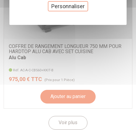
Personnaliser
COFFRE DE RANGEMENT LONGUEUR 750 MM POUR
HARDTOP ALU CAB AVEC SET CUISINE
Alu Cab
Réf. AC-A-C-CB560+KKIT-B
975,00 € TTC
(Prix pour 1 Pièce)
Ajouter au panier
Voir plus