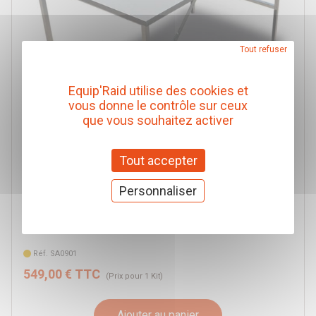
Tout refuser
Equip'Raid utilise des cookies et
vous donne le contrôle sur ceux
que vous souhaitez activer
Tout accepter
Personnaliser
TABLE DE CAMPING EN INOX RSI AVEC SYSTEME DE
MONTAGE DANS HARDTOP EVO
RSI RockSolide
Réf. SA0901
549,00 € TTC
(Prix pour 1 Kit)
Ajouter au panier