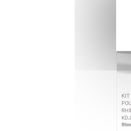
Réf
96,
KIT
POU
RHI
KDJ
Rhi