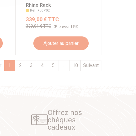
Rhino Rack
Réf. RLCP02
339,00 € TTC
339,01 € TTC
(Prix pour 1 Kit)
Ajouter au panier
t
1
2
3
4
5
...
10
Suivant
Offrez nos
chèques
cadeaux