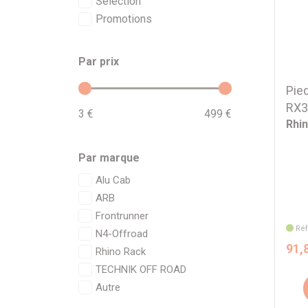
Sélection
Promotions
Par prix
Pie
RX3
3 €
499 €
Rhi
Par marque
Alu Cab
ARB
Frontrunner
Réf
N4-Offroad
91,
Rhino Rack
TECHNIK OFF ROAD
Autre