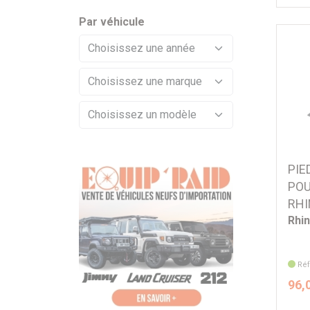
Par véhicule
PIE
POU
RHI
Rhi
Réf
96,