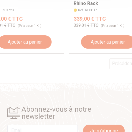
Rhino Rack
. RLCP23
Réf. RLCP17
,00 € TTC
339,00 € TTC
01 € TTC
339,01 € TTC
(Prix pour 1 Kit)
(Prix pour 1 Kit)
Ajouter au panier
Ajouter au panier
Précéden
Abonnez-vous à notre
newsletter
Email
Je m'abonne