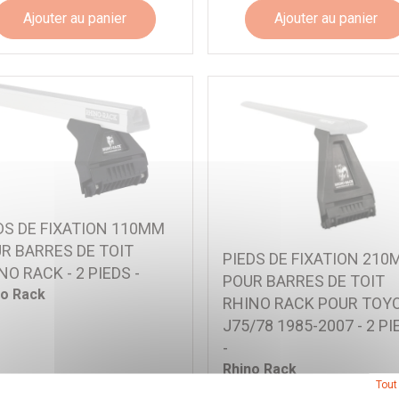
Ajouter au panier
Ajouter au panier
DS DE FIXATION 110MM
R BARRES DE TOIT
PIEDS DE FIXATION 21
NO RACK - 2 PIEDS -
POUR BARRES DE TOIT
no Rack
RHINO RACK POUR TOY
J75/78 1985-2007 - 2 PI
-
Rhino Rack
Tout