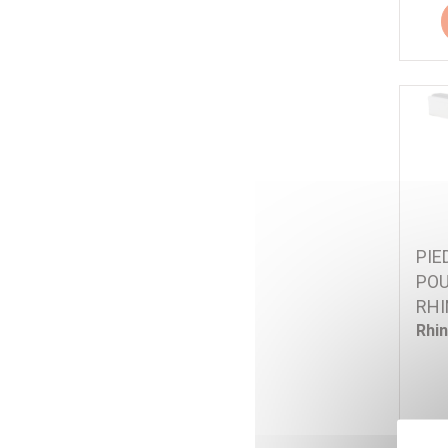
PIE
POU
RHI
Rhi