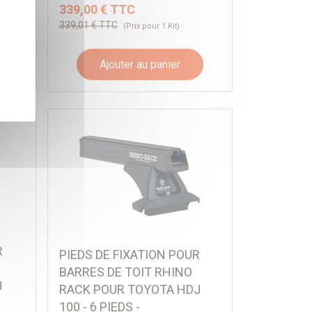
339,00 € TTC
339,01 € TTC
)
(Prix pour 1 Kit)
Ajouter au panier
R
PIEDS DE FIXATION POUR
BARRES DE TOIT RHINO
J
RACK POUR TOYOTA HDJ
100 - 6 PIEDS -