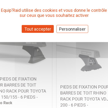
. RL110S2
Réf. RL210S2
00 € TTC
109,00 € TTC
Equip'Raid utilise des cookies et vous donne le contrôle
(Prix pour 1 Kit)
(Prix pour 1 Kit
sur ceux que vous souhaitez activer
Ajouter au panier
Ajouter au panier
Tout accepter
Personnaliser
 PIEDS DE FIXATION
R BARRES DE TOIT
PIEDS DE FIXATION POU
NO RACK POUR TOYOTA
BARRES DE TOIT RHINO
 150/155 - 6 PIEDS -
RACK POUR TOYOTA VD
no Rack
200 - 6 PIEDS -