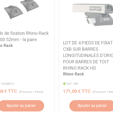
ds de fixation Rhino-Rack
00 52mm - la paire
LOT DE 4 PIEDS DE FIXA
no Rack
CXB SUR BARRES
LONGITUDINALES D'ORI
POUR BARRES DE TOIT
RHINO RACK HD
Rhino Rack
. RX300H-2
Réf. CXB
88 € TTC
171,00 € TTC
(Prix pour 1 Paire)
(Prix pour 1 Kit
Ajouter au panier
Ajouter au panier