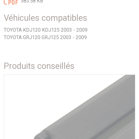
583.58 KB
ni aucune modification.
Kit de 6 embases.
Véhicules compatibles
TOYOTA KDJ120 KDJ125 2003 - 2009
TOYOTA GRJ120 GRJ125 2003 - 2009
Produits conseillés