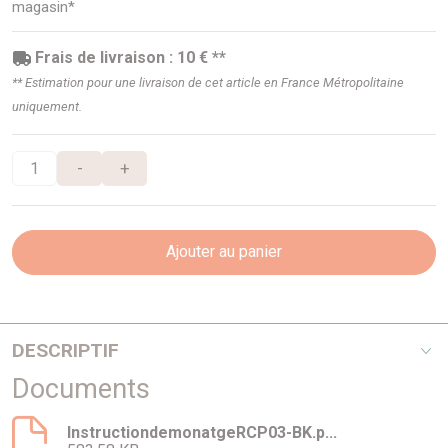
magasin*
Frais de livraison : 10 € **
** Estimation pour une livraison de cet article en France Métropolitaine
uniquement.
-
+
Ajouter au panier
DESCRIPTIF
Documents
Les embases RHINO-RACK de la série RCP pour barre de
toit Heavy Duty s'installent sur les points d'ancrage fixes
d'origine de votre véhicule et ne nécessitent aucun perçage
InstructiondemonatgeRCP03-BK.p...