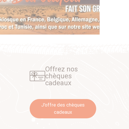
Offrez nos
chèques
cadeaux
J'offre des chèques
cadeaux