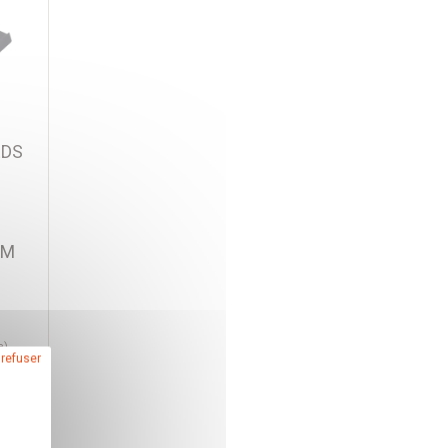
EDS
MM
e)
 refuser