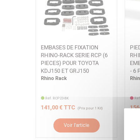
EMBASES DE FIXATION
PIE
RHINO-RACK SERIE RCP (6
RHI
PIECES) POUR TOYOTA
EMB
KDJ150 ET GRJ150
- 6 
Rhino Rack
Rhi
Réf. RCP23-BK
Réf
141,00 € TTC
156
(Prix pour 1 Kit)
Voir l'article