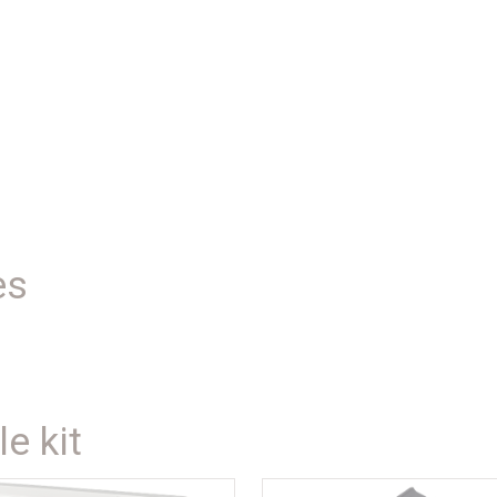
es
e kit