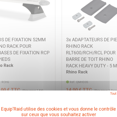
DS DE FIXATION 52MM
3x ADAPTATEURS DE PI
NO RACK POUR
RHINO RACK
ASES DE FIXATION RCP
RLT600/RCH/RCL POUR
PIEDS
BARRE DE TOIT RHINO
no Rack
RACK HEAVY DUTY - 5 
Rhino Rack
. RCH6
Réf. QMHD05
,00 € TTC
14,00 € TTC
(Prix pour 1 Kit)
(Prix pour 1 Pair
Tout
Voir l'article
Voir l'article
Equip'Raid utilise des cookies et vous donne le contrôle
sur ceux que vous souhaitez activer