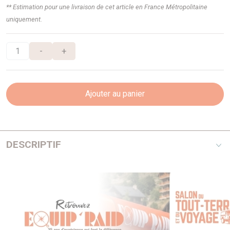
** Estimation pour une livraison de cet article en France Métropolitaine
uniquement.
-
+
Ajouter au panier
DESCRIPTIF
Le système de
tiroir
, qui est
entièrement
réalisé en
aluminium
Ce
système
de
tiroir
est fabriqué
à partir
d'aluminium
et
pèse
donc
la moitié du poids de
tous