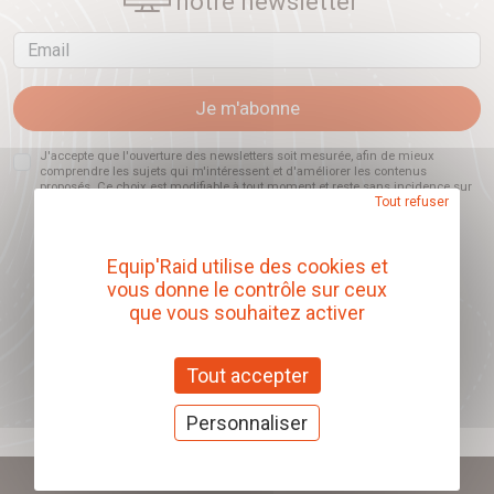
notre newsletter
Email
Je m'abonne
J'accepte que l'ouverture des newsletters soit mesurée, afin de mieux
comprendre les sujets qui m'intéressent et d'améliorer les contenus
proposés. Ce choix est modifiable à tout moment et reste sans incidence sur
Tout refuser
mon inscription.
Equip'Raid utilise des cookies et
vous donne le contrôle sur ceux
Offrez nos chèques
que vous souhaitez activer
cadeaux
Tout accepter
J'offre des chèques cadeaux
Personnaliser