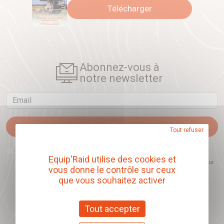
Télécharger
Abonnez-vous à
notre newsletter
Email
Je m'abonne
Tout refuser
J'accepte que l'ouverture des newsletters soit mesurée, afin de mieux
comprendre les sujets qui m'intéressent et d'améliorer les contenus
Equip'Raid utilise des cookies et
proposés. Ce choix est modifiable à tout moment et reste sans incidence sur
vous donne le contrôle sur ceux
mon inscription.
que vous souhaitez activer
Tout accepter
Offrez nos chèques