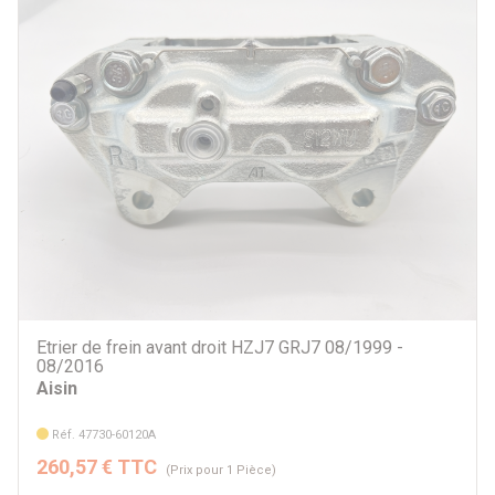
Par prix
5 €
3579 €
Par marque
Aisin
DBA
EBC
Terrain Tamer
TOYOTA
Autre
Etrier de frein avant droit HZJ7 GRJ7 08/1999 -
08/2016
Aisin
Par véhicule
Réf. 47730-60120A
260,57 € TTC
(Prix pour 1 Pièce)