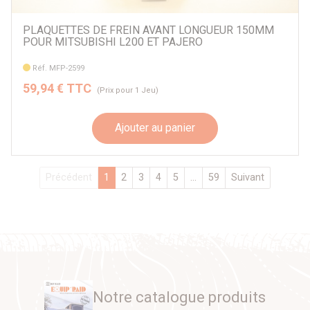
PLAQUETTES DE FREIN AVANT LONGUEUR 150MM
POUR MITSUBISHI L200 ET PAJERO
Réf. MFP-2599
59,94 € TTC
(Prix pour 1 Jeu)
Ajouter au panier
Précédent
1
2
3
4
5
...
59
Suivant
Notre catalogue produits