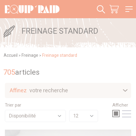
Panneau de gestion des cookies
FREINAGE STANDARD
Accueil
Freinage
Freinage standard
>
>
705
article
s
Affinez
votre recherche
Nouveautés
Trier par
Afficher
Sélection
Promotions