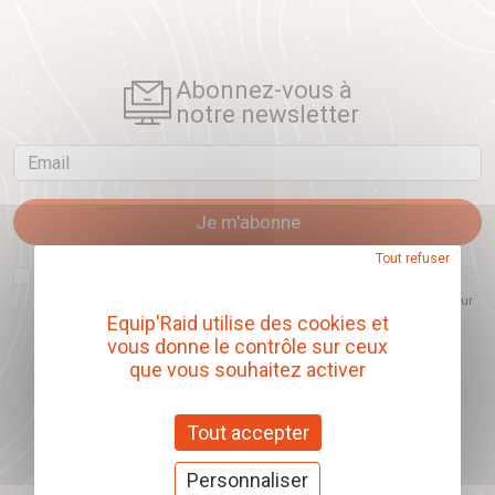
Abonnez-vous à
notre newsletter
Email
Je m'abonne
Tout refuser
J'accepte que l'ouverture des newsletters soit mesurée, afin de mieux
comprendre les sujets qui m'intéressent et d'améliorer les contenus
proposés. Ce choix est modifiable à tout moment et reste sans incidence sur
mon inscription.
Equip'Raid utilise des cookies et
vous donne le contrôle sur ceux
que vous souhaitez activer
Offrez nos chèques
Tout accepter
cadeaux
Personnaliser
J'offre des chèques cadeaux