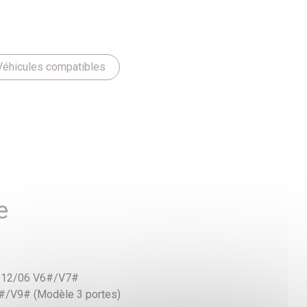
Véhicules compatibles
e
9-12/06 V6#/V7#
#/V9# (Modèle 3 portes)