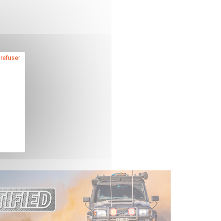
 refuser