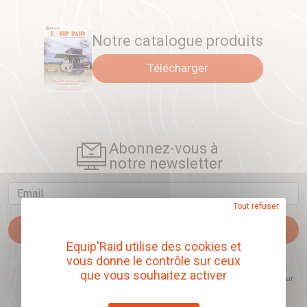
Notre catalogue produits
Télécharger
Abonnez-vous à
notre newsletter
Email
Tout refuser
Je m'abonne
Equip'Raid utilise des cookies et
vous donne le contrôle sur ceux
J'accepte que l'ouverture des newsletters soit mesurée, afin de mieux
comprendre les sujets qui m'intéressent et d'améliorer les contenus
que vous souhaitez activer
proposés. Ce choix est modifiable à tout moment et reste sans incidence sur
mon inscription.