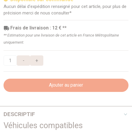
Aucun délai d'expédition renseigné pour cet article, pour plus de
précision merci de nous consulter*
Frais de livraison : 12 € **
** Estimation pour une livraison de cet article en France Métropolitaine
uniquement.
-
+
Ajouter au panier
DESCRIPTIF
Véhicules compatibles
A partir de chassis 1A 000 001