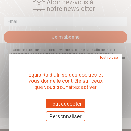
Abonnez-vous à
notre newsletter
Email
Je m'abonne
J'accepte que l'ouverture des newsletters soit mesurée, afin de mieux
comprendre les sujets qui m'intéressent et d'améliorer les contenus
Tout refuser
proposés. Ce choix est modifiable à tout moment et reste sans incidence sur
mon inscription.
Equip'Raid utilise des cookies et
vous donne le contrôle sur ceux
que vous souhaitez activer
Offrez nos chèques
cadeaux
Tout accepter
J'offre des chèques cadeaux
Personnaliser