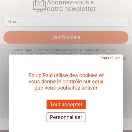
Abonnez-vous à
notre newsletter
Email
Je m'abonne
J'accepte que l'ouverture des newsletters soit mesurée, afin de mieux
comprendre les sujets qui m'intéressent et d'améliorer les contenus
Tout refuser
proposés. Ce choix est modifiable à tout moment et reste sans incidence sur
mon inscription.
Equip'Raid utilise des cookies et
vous donne le contrôle sur ceux
que vous souhaitez activer
Offrez nos chèques
cadeaux
Tout accepter
J'offre des chèques cadeaux
Personnaliser