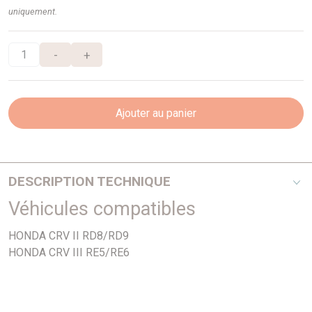
uniquement.
-
+
Ajouter au panier
DESCRIPTION TECHNIQUE
Véhicules compatibles
PHOTO NON CONTRACTUELLE
HONDA CRV II RD8/RD9
HONDA CRV III RE5/RE6