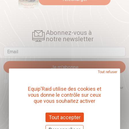
Abonnez-vous à
notre newsletter
Email
Je m'abonne
Tout refuser
J'accepte que l'ouverture des newsletters soit mesurée, afin de mieux
comprendre les sujets qui m'intéressent et d'améliorer les contenus
proposés. Ce choix est modifiable à tout moment et reste sans incidence sur
Equip'Raid utilise des cookies et
mon inscription.
vous donne le contrôle sur ceux
que vous souhaitez activer
Tout accepter
Offrez nos chèques
cadeaux