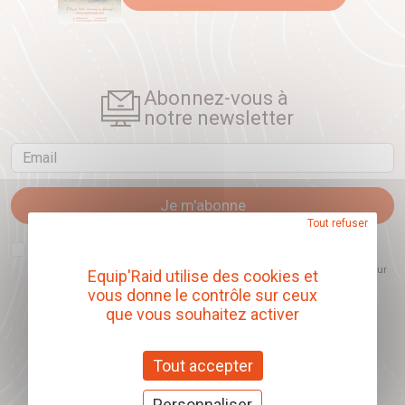
Abonnez-vous à
notre newsletter
Email
Je m'abonne
Tout refuser
J'accepte que l'ouverture des newsletters soit mesurée, afin de mieux
comprendre les sujets qui m'intéressent et d'améliorer les contenus
proposés. Ce choix est modifiable à tout moment et reste sans incidence sur
Equip'Raid utilise des cookies et
mon inscription.
vous donne le contrôle sur ceux
que vous souhaitez activer
Tout accepter
Offrez nos chèques
cadeaux
Personnaliser