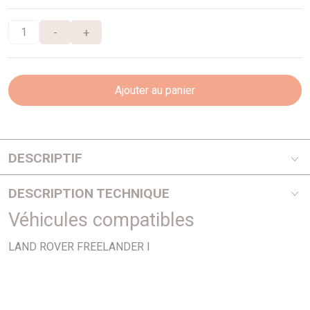
-
+
Ajouter au panier
DESCRIPTIF
Jusqu'à chassis YA 999 999 - Diamètre 254mm
DESCRIPTION TECHNIQUE
Véhicules compatibles
PHOTO NON CONTRACTUELLE
LAND ROVER FREELANDER I