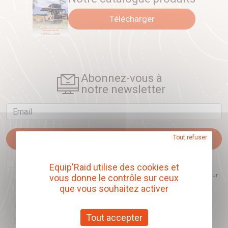
Télécharger
Abonnez-vous à
notre newsletter
Email
Je m'abonne
Tout refuser
J'accepte que l'ouverture des newsletters soit mesurée, afin de mieux
Equip'Raid utilise des cookies et
comprendre les sujets qui m'intéressent et d'améliorer les contenus
proposés. Ce choix est modifiable à tout moment et reste sans incidence sur
vous donne le contrôle sur ceux
mon inscription.
que vous souhaitez activer
Tout accepter