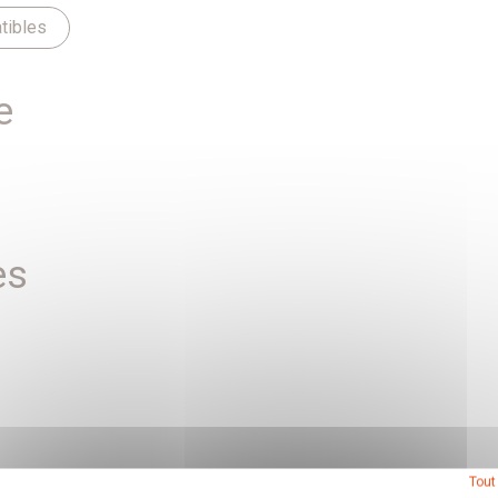
tibles
e
es
Tout