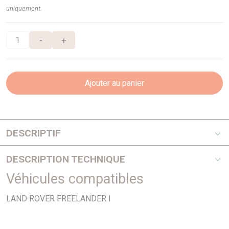
uniquement.
-
+
Ajouter au panier
DESCRIPTIF
A partir de chassis 1A 000 001
DESCRIPTION TECHNIQUE
Véhicules compatibles
PHOTO NON CONTRACTUELLE
LAND ROVER FREELANDER I