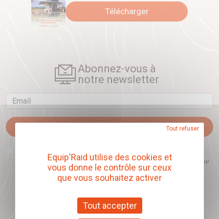
Télécharger
Abonnez-vous à
notre newsletter
Email
Je m'abonne
Tout refuser
J'accepte que l'ouverture des newsletters soit mesurée, afin de mieux
comprendre les sujets qui m'intéressent et d'améliorer les contenus
Equip'Raid utilise des cookies et
proposés. Ce choix est modifiable à tout moment et reste sans incidence sur
vous donne le contrôle sur ceux
mon inscription.
que vous souhaitez activer
Tout accepter
Offrez nos chèques