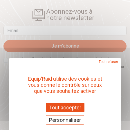
Abonnez-vous à
notre newsletter
Email
Je m'abonne
J'accepte que l'ouverture des newsletters soit mesurée, afin de mieux
Tout refuser
comprendre les sujets qui m'intéressent et d'améliorer les contenus
proposés. Ce choix est modifiable à tout moment et reste sans incidence sur
mon inscription.
Equip'Raid utilise des cookies et
vous donne le contrôle sur ceux
que vous souhaitez activer
Offrez nos chèques
cadeaux
Tout accepter
J'offre des chèques cadeaux
Personnaliser