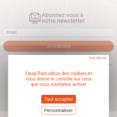
Abonnez-vous à
notre newsletter
Email
Je m'abonne
J'accepte que l'ouverture des newsletters soit mesurée, afin de mieux
Tout refuser
comprendre les sujets qui m'intéressent et d'améliorer les contenus
proposés. Ce choix est modifiable à tout moment et reste sans incidence sur
mon inscription.
Equip'Raid utilise des cookies et
vous donne le contrôle sur ceux
que vous souhaitez activer
Offrez nos chèques
cadeaux
Tout accepter
J'offre des chèques cadeaux
Personnaliser