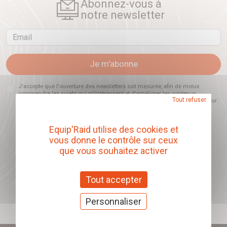
Abonnez-vous à
notre newsletter
Email
Je m'abonne
J'accepte que l'ouverture des newsletters soit mesurée, afin de mieux
comprendre les sujets qui m'intéressent et d'améliorer les contenus
Tout refuser
proposés. Ce choix est modifiable à tout moment et reste sans incidence sur
mon inscription.
Equip'Raid utilise des cookies et
vous donne le contrôle sur ceux
que vous souhaitez activer
Offrez nos chèques
cadeaux
Tout accepter
J'offre des chèques cadeaux
Personnaliser