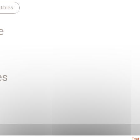
tibles
e
es
Tout