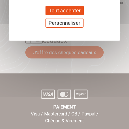
proposés. Ce choix est modifiable à tout moment et reste sans incidence sur
mon inscription.
Tout accepter
Personnaliser
Offrez nos chèques
cadeaux
J'offre des chèques cadeaux
PAIEMENT
Visa / Mastercard / CB / Paypal /
Chèque & Virement