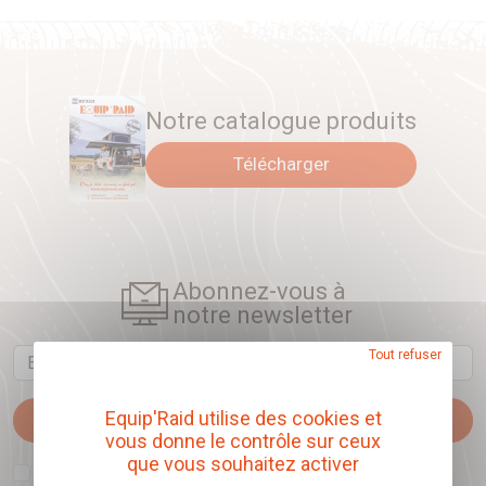
Notre catalogue produits
Télécharger
Abonnez-vous à
notre newsletter
Email
Tout refuser
Equip'Raid utilise des cookies et
Je m'abonne
vous donne le contrôle sur ceux
que vous souhaitez activer
J'accepte que l'ouverture des newsletters soit mesurée, afin de mieux
comprendre les sujets qui m'intéressent et d'améliorer les contenus