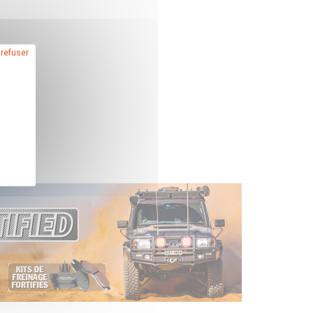
 refuser