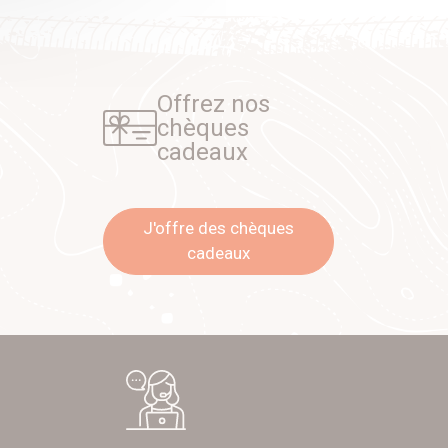
Offrez nos
chèques
cadeaux
J'offre des chèques
cadeaux