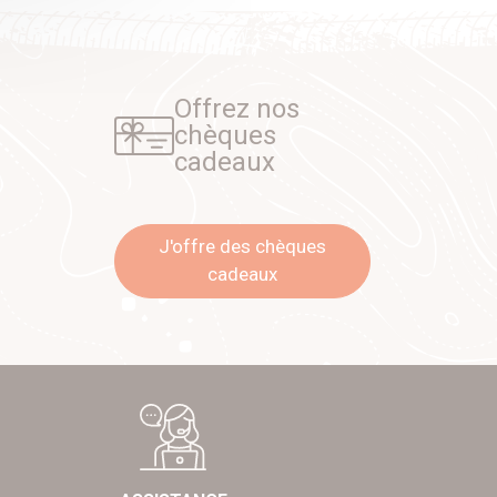
Offrez nos
chèques
cadeaux
J'offre des chèques
cadeaux