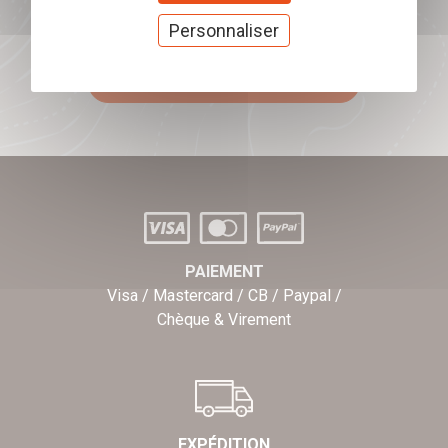
Offrez nos chèques
Personnaliser
cadeaux
J'offre des chèques cadeaux
PAIEMENT
Visa / Mastercard / CB / Paypal /
Chèque & Virement
EXPÉDITION