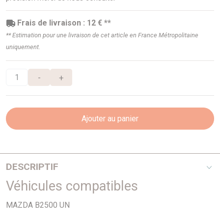
Frais de livraison : 12 € **
** Estimation pour une livraison de cet article en France Métropolitaine
uniquement.
-
+
Ajouter au panier
DESCRIPTIF
Véhicules compatibles
Diamètre 274mm
MAZDA B2500 UN