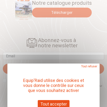
Notre catalogue produits
Télécharger
Abonnez-vous à
notre newsletter
Email
Tout refuser
Je m'abonne
J'accepte que l'ouverture des newsletters soit mesurée, afin de mieux
Equip'Raid utilise des cookies et
comprendre les sujets qui m'intéressent et d'améliorer les contenus
vous donne le contrôle sur ceux
proposés. Ce choix est modifiable à tout moment et reste sans incidence sur
mon inscription.
que vous souhaitez activer
Tout accepter