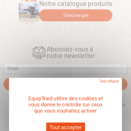
Notre catalogue produits
Télécharger
Abonnez-vous à
notre newsletter
Email
Tout refuser
Je m'abonne
J'accepte que l'ouverture des newsletters soit mesurée, afin de mieux
Equip'Raid utilise des cookies et
comprendre les sujets qui m'intéressent et d'améliorer les contenus
vous donne le contrôle sur ceux
proposés. Ce choix est modifiable à tout moment et reste sans incidence sur
mon inscription.
que vous souhaitez activer
Tout accepter