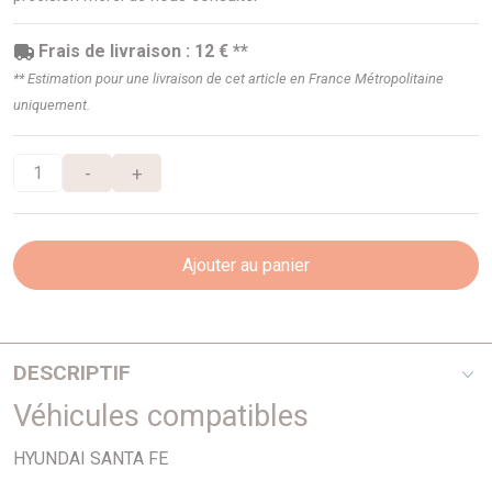
Frais de livraison : 12 € **
** Estimation pour une livraison de cet article en France Métropolitaine
uniquement.
-
+
Ajouter au panier
DESCRIPTIF
Véhicules compatibles
294mm - 26mm - Pour roues 16"
HYUNDAI SANTA FE