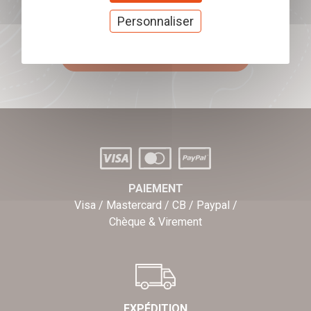
Offrez nos chèques
Personnaliser
cadeaux
J'offre des chèques cadeaux
PAIEMENT
Visa / Mastercard / CB / Paypal /
Chèque & Virement
EXPÉDITION